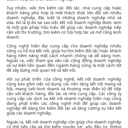
Tuy nhiên, việc tìm kiếm các đối tác, nhà cung cấp hoặc
khách hàng phù hợp là một thách thức lớn đối với nhiều
doanh nghiệp, đặc biệt là những doanh nghiệp nhỏ và
vừa. Đó là lý do tại sao việc kết nối doanh nghiệp được xem
là một giải pháp hữu hiệu để giúp các doanh nghiệp tiếp
cận với thị trường, tìm kiếm cơ hội hợp tác và mở rộng kinh
doanh.
Công nghệ hiện đại cung cấp cho doanh nghiệp nhiều
công cụ hỗ trợ kết nối, giúp họ tìm kiếm đối tác hoặc khách
hàng tiềm năng một cách nhanh chóng và dễ dàng hơn.
Ngoài ra, việc tham gia vào các cộng đồng doanh nghiệp
và sự kiện liên quan đến ngành hàng cũng là một cách tốt
để xây dựng mối quan hệ và kết nối.
Với sự phát triển của công nghệ, kết nối doanh nghiệp
cũng bao gồm việc sử dụng các nền tảng kết nối mạng xã
hội, mạng lưới kinh doanh và thương mại điện tử để tiếp
cận với khách hàng, đối tác và nhà cung cấp. Các công ty
cung cấp các dịch vụ kết nối doanh nghiệp hiện nay cũng
đang phát triển các công nghệ mới để giúp các doanh
nghiệp dễ dàng tìm kiếm đối tác và tăng cường sự liên kết
giữa các doanh nghiệp.
Ngoài ra, kết nối doanh nghiệp còn giúp cho doanh nghiệp
có thể tiếp cận và tìm kiếm nguồn lực, vốn đầu tư, thông