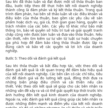
Sau khi đã thảo luận và đạt được một số thỏa thuận ban
đầu, bước tiếp theo để thực hiện kết nối doanh nghiệp
thành công là đàm phán và ký kết thỏa thuận. Trong quá
trình đàm phán, hai bên sẽ thảo luận về các điều khoản và
điều kiện của thỏa thuận, bao gồm các yêu cầu về sản
phẩm hoặc dịch vụ, giá cả, thời gian giao hàng, quyền và
trách nhiệm của các bên. Các yếu tố khác như bảo mật
thông tin, bảo vệ quyền sở hữu trí tuệ và giải quyết tranh
chấp cũng nên được bàn luận và đưa vào thỏa thuận. Nếu
cần thiết, nên tìm kiếm sự tư vấn từ luật sư hoặc chuyên
gia phù hợp để đảm bảo rằng thỏa thuận được lập ra
đúng cách và bảo vệ các quyền và lợi ích của doanh
nghiệp.
Bước 5: Theo dõi và đánh giá kết quả
Sau khi thỏa thuận và bắt đầu hợp tác, việc theo dõi và
đánh giá kết quả là rất quan trọng để đảm bảo hiệu quả
của kết nối doanh nghiệp. Các bên cần có các chỉ tiêu, tiêu
chí để đánh giá và đo lường kết quả, đồng thời đưa ra
những biện pháp điều chỉnh và cải thiện nếu cần
thiết.
Việc theo dõi kết quả sẽ giúp cho các bên nhận ra
những vấn đề xảy ra và có thể giải quyết kịp thời trước khi
ảnh hưởng đến kết quả kinh doanh của doanh nghiệp.
Ngoài ra, việc đánh giá kết quả cũng giúp các bên nhận ra
được những điểm mạnh và điểm yếu của kết nối doanh
nghiệp, từ đó có những phương án cải thiện và phát triển