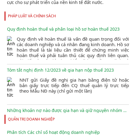
cực cho sự phát triển của nền kinh tế đất nước.
PHÁP LUẬT VÀ CHÍNH SÁCH
Quy định hoàn thuế và phân loại hồ sơ hoàn thuế 2023
Quy định về hoàn thuế là vấn đề quan trọng đối với
các doanh nghiệp và cá nhân đang kinh doanh. Hồ sơ
hoàn thuế là tài liệu cần thiết để chứng minh việc
hoàn thuế và phải tuân thủ các quy định liên quan.
Bài viết này sẽ giúp bạn hiểu rõ hơn về quy định và
phân loại hồ sơ hoàn thuế để giảm thiểu các rủi ro
Tóm tắt nghị định 12/2023 về gia hạn nộp thuế 2023
liên quan đến thuế.
NNT gửi Giấy đề nghị gia hạn bằng điện tử hoặc
bản giấy trực tiếp đến CQ thuế quản lý trực tiếp
theo Mẫu NĐ này (chỉ gửi một lần)
Những khoản nợ nào được gia hạn và giữ nguyên nhóm nợ?
QUẢN TRỊ DOANH NGHIỆP
Ngân hàng Nhà nước vừa ban hành Thông tư số
02/2023/TT-NHNN quy định về việc tổ chức tín dụng,
chi nhánh ngân hàng nước ngoài cơ cấu lại thời hạn
Phân tích Các chỉ số hoạt động doanh nghiệp