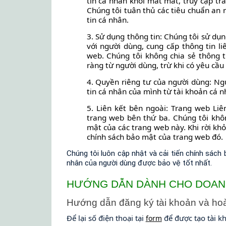
tin cá nhân khỏi mất mát, truy cập trá
Chúng tôi tuân thủ các tiêu chuẩn an 
tin cá nhân.
3. Sử dụng thông tin: Chúng tôi sử dụn
với người dùng, cung cấp thông tin li
web. Chúng tôi không chia sẻ thông 
ràng từ người dùng, trừ khi có yêu cầu
4. Quyền riêng tư của người dùng: Ng
tin cá nhân của mình từ tài khoản cá n
5. Liên kết bên ngoài: Trang web Liê
trang web bên thứ ba. Chúng tôi khô
mật của các trang web này. Khi rời kh
chính sách bảo mật của trang web đó.
Chúng tôi luôn cập nhật và cải tiến chính sác
nhân của người dùng được bảo vệ tốt nhất.
HƯỚNG DẪN DÀNH CHO DOAN
Hướng dẫn đăng ký tài khoản và hoà
Để lại số điện thoại tại
để được tạo tài kh
form