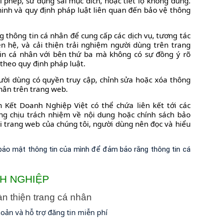
i phép, sử dụng sai mục đích, hoặc tiết lộ không đúng.
ninh và quy định pháp luật liên quan đến bảo vệ thông
g thông tin cá nhân để cung cấp các dịch vụ, tương tác
ên hệ, và cải thiện trải nghiệm người dùng trên trang
tin cá nhân với bên thứ ba mà không có sự đồng ý rõ
 theo quy định pháp luật.
ười dùng có quyền truy cập, chỉnh sửa hoặc xóa thông
hân trên trang web.
n Kết Doanh Nghiệp Việt có thể chứa liên kết tới các
ng chịu trách nhiệm về nội dung hoặc chính sách bảo
ỏi trang web của chúng tôi, người dùng nên đọc và hiểu
h bảo mật thông tin của mình để đảm bảo rằng thông tin cá
H NGHIỆP
n thiện trang cá nhân
oản và hỗ trợ đăng tin miễn phí