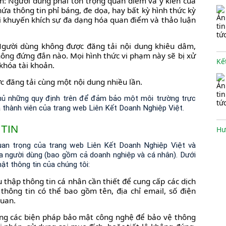
m: Người dùng phải tôn trọng quan điểm và ý kiến của
ứa thông tin phỉ báng, đe dọa, hay bất kỳ hình thức kỳ
ôi khuyến khích sự đa dạng hóa quan điểm và thảo luận
Người dùng không được đăng tải nội dung khiêu dâm,
 không đứng đắn nào. Mọi hình thức vi phạm này sẽ bị xử
khóa tài khoản.
 đăng tải cùng một nội dung nhiều lần.
thủ những quy định trên để đảm bảo một môi trường trực
cả thành viên của trang web Liên Kết Doanh Nghiệp Việt.
TIN
Hư
uan trọng của trang web Liên Kết Doanh Nghiệp Việt và
ủa người dùng (bao gồm cả doanh nghiệp và cá nhân). Dưới
t thông tin của chúng tôi:
u thập thông tin cá nhân cần thiết để cung cấp các dịch
thông tin có thể bao gồm tên, địa chỉ email, số điện
Hư
quan.
ụng các biện pháp bảo mật công nghệ để bảo vệ thông