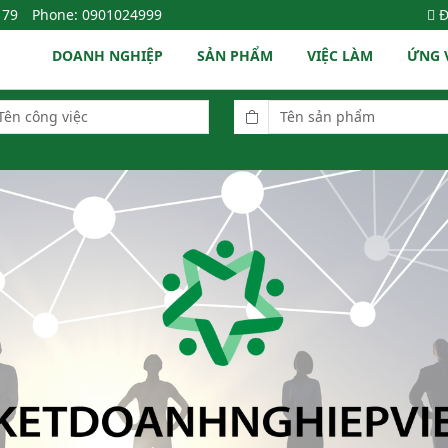
179
Phone: 0901024999
Đ
DOANH NGHIỆP
SẢN PHẨM
VIỆC LÀM
ỨNG 