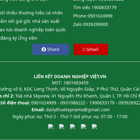
Tìm việc
1900633179
giới thiệu thương hiệu cá nhân
Phone
0901024999
ẩm với giá gốc nhà sản xuất
Zalo
0939299000
iao lưu doanh nghiệp toàn quốc
đăng ký Ứng viên
Share
Gmail
LIÊN KẾT DOANH NGHIỆP VIỆT.VN
MST: 1801663459
ường số 9, KDC Long Thịnh, Võ Nguyên Giáp, P Phú Thứ, Quận Cái
 chỉ 2:
Toà nhà Skyview, 41 Nguyễn Phi Khanh, Quận I, TP. Hồ Chí
Số điện thoại:
0901024999 - 0931086222 - 1900633179 - 09392692
Email:
dailythuetaynama@gmail.com
Ngày phục vụ: Thứ 2 - Thứ 7 Giờ phục vụ: 07:30 - 17:00