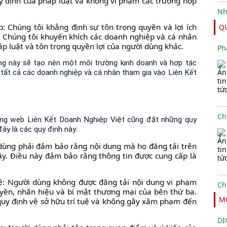
y định của pháp luật và không vi phạm các trường hợp
p: Chúng tôi khẳng định sự tôn trọng quyền và lợi ích
Q
. Chúng tôi khuyến khích các doanh nghiệp và cá nhân
p luật và tôn trọng quyền lợi của người dùng khác.
Ph
ng này sẽ tạo nên một môi trường kinh doanh và hợp tác
 tất cả các doanh nghiệp và cá nhân tham gia vào Liên Kết
ang web Liên Kết Doanh Nghiệp Việt cũng đặt những quy
ây là các quy định này:
 dùng phải đảm bảo rằng nội dung mà họ đăng tải trên
ậy. Điều này đảm bảo rằng thông tin được cung cấp là
uệ: Người dùng không được đăng tải nội dung vi phạm
yền, nhãn hiệu và bí mật thương mại của bên thứ ba.
M
 quy định về sở hữu trí tuệ và không gây xâm phạm đến
DỊ