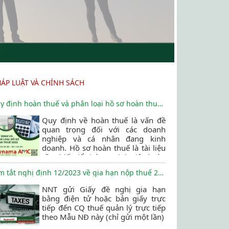
HÁP LUẬT VÀ CHÍNH SÁCH
Quy định hoàn thuế và phân loại hồ sơ hoàn thuế 2023
Quy định về hoàn thuế là vấn đề
quan trọng đối với các doanh
nghiệp và cá nhân đang kinh
doanh. Hồ sơ hoàn thuế là tài liệu
cần thiết để chứng minh việc hoàn
thuế và phải tuân thủ các quy định
Tóm tắt nghị định 12/2023 về gia hạn nộp thuế 2023
liên quan. Bài viết này sẽ giúp bạn
hiểu rõ hơn về quy định và phân
NNT gửi Giấy đề nghị gia hạn
loại hồ sơ hoàn thuế để giảm thiểu
bằng điện tử hoặc bản giấy trực
các rủi ro liên quan đến thuế.
tiếp đến CQ thuế quản lý trực tiếp
theo Mẫu NĐ này (chỉ gửi một lần)