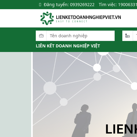
Đăng tuyển: 0939269222
Tìm việc: 1900633
LIÊN KẾT DOANH NGHIỆP VIỆT