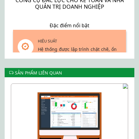
QUẢN TRỊ DOANH NGHIỆP
Đặc điểm nổi bật
HIỆU SUẤT
Hệ thống được lập trình chặt chẽ, ổn
định, dễ sử dụng, hoạt động nhanh,
tải về xử lý và phân tích với dữ liệu
lớn. Đồng thời, giao diện thân thiện,
phù hợp với mọi người dùng.
SẢN PHẨM LIÊN QUAN
BẢO MẬT
Phần mềm đảm bảo tính bảo mật