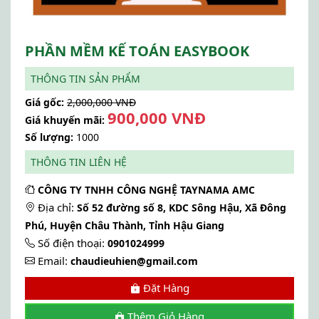
PHẦN MỀM KẾ TOÁN EASYBOOK
THÔNG TIN SẢN PHẨM
Giá gốc:
2,000,000 VNĐ
900,000 VNĐ
Giá khuyến mãi:
Số lượng:
1000
THÔNG TIN LIÊN HỆ
CÔNG TY TNHH CÔNG NGHỆ TAYNAMA AMC
Địa chỉ:
Số 52 đường số 8, KDC Sông Hậu, Xã Đông
Phú, Huyện Châu Thành, Tỉnh Hậu Giang
Số điện thoại:
0901024999
Email:
chaudieuhien@gmail.com
Đặt Hàng
Thêm Giỏ Hàng