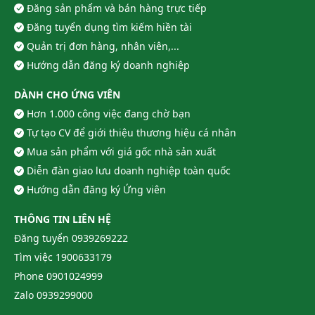
Đăng sản phẩm và bán hàng trực tiếp
Đăng tuyển dụng tìm kiếm hiền tài
QUY CHUẨN
Quản trị đơn hàng, nhân viên,...
Hướng dẫn đăng ký doanh nghiệp
Tất cả tính năng và hệ thống báo cáo
của phần mềm được xây dựng dựa
DÀNH CHO ỨNG VIÊN
trên quy chuẩn chung của Bộ Tài
chính và luôn cập nhật, nâng cấp với
Hơn 1.000 công việc đang chờ bạn
yêu cầu sử dụng.
Tự tạo CV để giới thiệu thương hiệu cá nhân
Mua sản phẩm với giá gốc nhà sản xuất
Diễn đàn giao lưu doanh nghiệp toàn quốc
Hướng dẫn đăng ký Ứng viên
THÔNG TIN LIÊN HỆ
TIỆN ÍCH
Đăng tuyển
0939269222
Đáp ứng đầy đủ nghiệp vụ quản trị
Tìm việc
1900633179
tài chính kế toán cho mọi doanh
Phone
0901024999
nghiệp. Đồng thời, hỗ trợ định khoản
mặc định, sinh tự động các chứng từ
Zalo
0939299000
liên quan đến hạch toán chứng từ.