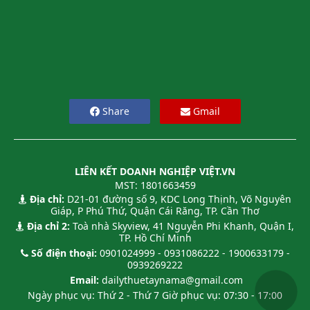
Share
Gmail
TỰ ĐỘNG CẢNH BÁO
Phần mềm có khả năng cảnh báo
người dùng khi hạch toán không hợp
lệ, tồn quỹ âm - kho âm. Tự động
tuân thủ nguyên tắc kế toán để cảnh
LIÊN KẾT DOANH NGHIỆP VIỆT.VN
báo người dùng về sai sót số liệu.
MST: 1801663459
Địa chỉ:
D21-01 đường số 9, KDC Long Thịnh, Võ Nguyên
Giáp, P Phú Thứ, Quận Cái Răng, TP. Cần Thơ
Địa chỉ 2:
Toà nhà Skyview, 41 Nguyễn Phi Khanh, Quận I,
TP. Hồ Chí Minh
Số điện thoại:
0901024999 - 0931086222 - 1900633179 -
0939269222
Email:
dailythuetaynama@gmail.com
Ngày phục vụ: Thứ 2 - Thứ 7 Giờ phục vụ: 07:30 - 17:00
Các chức năng chính