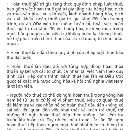
+ Hoàn thuế giá trị gia tăng theo quy định pháp luật thuế,
bao gồm việc hoàn thuế giá trị gia tăng của hàng hóa, dịch
vụ mua vào phục vụ sản xuất, kinh doanh hàng hóa, dịch
vụ xuất khẩu, hoàn thuế giá trị gia tăng đối với chương
trình, dự án ODA viện trợ không hoàn lại, hoặc việc hoàn
thuế giá trị gia tăng đối với hàng hóa, dịch vụ mua trong
nước bằng nguồn vốn viện trợ không hoàn lại không thuộc
hỗ trợ phát triển chính thức của các cơ quan, tổ chức nước
ngoài.
+ Hoàn thuế lần đầu theo quy định của pháp luật thuế tiêu
thụ đặc biệt.
+ Hoàn thuế lần đầu đối với từng hợp đồng hoặc thỏa
thuận ký kết với các tổ chức, cá nhân tại Việt Nam theo quy
định của Hiệp định tránh đánh thuế hai lần và Điều ước
quốc tế khác mà nước Cộng hòa xã hội chủ nghĩa Việt Nam
là thành viên.
– Người nộp thuế có thể đề nghị hoàn thuế trong vòng hai
năm kể từ lúc bị xử lý về vi phạm thuế. Nếu cơ quan thuế
đã kiểm tra và xác nhận hồ sơ hoàn thuế đầu tiên không có
sai sót liên quan đến việc khai thác và hoàn trả thuế, thì
những đề nghị hoàn thuế tiếp theo không cần kiểm tra
trước khi hoàn trả. Tuy nhiên, nếu trong các lần đề nghị
hoàn thuế tiếp theo, người nộp thuế phát hiện có thông tin
khai sai liên quan đến số tiền thuế cần hoàn trả hoặc vi