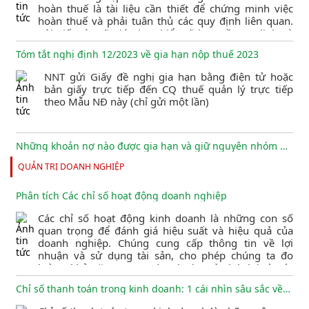
hoàn thuế là tài liệu cần thiết để chứng minh việc
hoàn thuế và phải tuân thủ các quy định liên quan.
Bài viết này sẽ giúp bạn hiểu rõ hơn về quy định và
phân loại hồ sơ hoàn thuế để giảm thiểu các rủi ro
Tóm tắt nghị định 12/2023 về gia hạn nộp thuế 2023
liên quan đến thuế.
NNT gửi Giấy đề nghị gia hạn bằng điện tử hoặc
bản giấy trực tiếp đến CQ thuế quản lý trực tiếp
theo Mẫu NĐ này (chỉ gửi một lần)
Những khoản nợ nào được gia hạn và giữ nguyên nhóm nợ?
QUẢN TRỊ DOANH NGHIỆP
Ngân hàng Nhà nước vừa ban hành Thông tư số
02/2023/TT-NHNN quy định về việc tổ chức tín dụng,
chi nhánh ngân hàng nước ngoài cơ cấu lại thời hạn
Phân tích Các chỉ số hoạt động doanh nghiệp
trả nợ và giữ nguyên nhóm nợ nhằm hỗ trợ khách
hàng gặp khó khăn.
Các chỉ số hoạt động kinh doanh là những con số
quan trọng để đánh giá hiệu suất và hiệu quả của
Quy định về Giấy chứng nhận vệ sinh an toàn thực phẩm
doanh nghiệp. Chúng cung cấp thông tin về lợi
nhuận và sử dụng tài sản, cho phép chúng ta đo
Giấy phép an toàn vệ sinh thực phẩm là một yếu tố
lường khả năng tạo ra doanh thu và sinh lợi từ các
quan trọng đối với các cơ sở sản xuất và kinh doanh
nguồn tài trợ khác nhau. Bài viết dưới đây sẽ giúp các
thực phẩm. Bài viết này cung cấp thông tin về Giấy
Chỉ số thanh toán trong kinh doanh: 1 cái nhìn sâu sắc về hiệu suất tài chính
nhà quản lý hiểu và theo dõi các chỉ số này để từ đó
chứng nhận vệ sinh an toàn thực phẩm (VSATTP),
đưa ra quyết định thông minh về chiến lược kinh