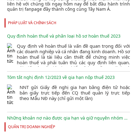
liên hệ với chúng tôi ngay hôm nay để bắt đầu hành trình
quản trị fanpage đầy thành công cùng Tây Nam Á.
PHÁP LUẬT VÀ CHÍNH SÁCH
Quy định hoàn thuế và phân loại hồ sơ hoàn thuế 2023
Quy định về hoàn thuế là vấn đề quan trọng đối với
các doanh nghiệp và cá nhân đang kinh doanh. Hồ sơ
hoàn thuế là tài liệu cần thiết để chứng minh việc
hoàn thuế và phải tuân thủ các quy định liên quan.
Bài viết này sẽ giúp bạn hiểu rõ hơn về quy định và
phân loại hồ sơ hoàn thuế để giảm thiểu các rủi ro
Tóm tắt nghị định 12/2023 về gia hạn nộp thuế 2023
liên quan đến thuế.
NNT gửi Giấy đề nghị gia hạn bằng điện tử hoặc
bản giấy trực tiếp đến CQ thuế quản lý trực tiếp
theo Mẫu NĐ này (chỉ gửi một lần)
Những khoản nợ nào được gia hạn và giữ nguyên nhóm nợ?
QUẢN TRỊ DOANH NGHIỆP
Ngân hàng Nhà nước vừa ban hành Thông tư số
02/2023/TT-NHNN quy định về việc tổ chức tín dụng,