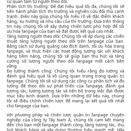
sự quan tâm từ người theo dõi.
Phân tích thị trường: Để đạt hiệu quả tối đa, chúng tôi sẽ
tiến hành phân tích thị trường và nghiên cứu đối thủ cạnh
tranh. Điều này giúp chúng tôi hiểu rõ về đặc điểm khách
hàng, xu hướng và nhu cầu của thị trường. Dựa trên thông
tin này, chúng tôi sẽ xây dựng chiến lược phù hợp để tối
ưu hóa fanpage của bạn và đạt được kết quả cao nhất.
Tăng lượng người theo dõi: Chúng tôi sẽ áp dụng các chiến
thuật tăng lượng người theo dõi trên fanpage của bạn.
Bằng cách sử dụng quảng cáo đích danh, tối ưu hóa trang
fanpage, và thực hiện các hoạt động tương tác với khách
hàng tiềm năng, chúng tôi sẽ giúp bạn thu hút và tăng
cường số lượng người theo dõi fanpage một cách bền
vững.
Đo lường thành công: Chúng tôi hiểu rằng đo lường và
đánh giá hiệu quả là vô cùng quan trọng trong quản trị
fanpage. Chúng tôi sẽ sử dụng các công cụ phân tích và đo
lường để theo dõi sự phát triển của fanpage, đánh giá
tương tác, lượng tương tác và tiến bộ trong việc đạt được
mục tiêu kinh doanh. Dựa trên những dữ liệu này, chúng
tôi sẽ điều chỉnh chiến lược để mang lại kết quả tốt nhất
cho fanpage của bạn.
Với phương pháp và chiến lược quản trị fanpage chuyên
nghiệp của công ty Tây Nam Á, chúng tôi cam kết mang
đến cho bạn một fanpage thành công, tăng tương tác, thu
hút khách hàng và xây dựng thương hiệu mạnh mẽ. Hãy