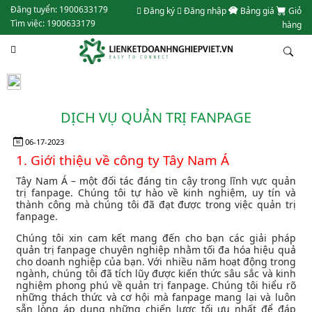
Đăng tuyển: 1900633179
Đăng ký
Đăng nhập
Bảng giá
Giỏ
Tìm việc: 1900633179
hàng
DỊCH VỤ QUẢN TRỊ FANPAGE
06-17-2023
1. Giới thiệu về công ty Tây Nam Á
Tây Nam Á – một đối tác đáng tin cậy trong lĩnh vực quản
trị fanpage. Chúng tôi tự hào về kinh nghiệm, uy tín và
thành công mà chúng tôi đã đạt được trong việc quản trị
fanpage.
Chúng tôi xin cam kết mang đến cho bạn các giải pháp
quản trị fanpage chuyên nghiệp nhằm tối đa hóa hiệu quả
cho doanh nghiệp của bạn. Với nhiều năm hoạt động trong
ngành, chúng tôi đã tích lũy được kiến thức sâu sắc và kinh
nghiệm phong phú về quản trị fanpage. Chúng tôi hiểu rõ
những thách thức và cơ hội mà fanpage mang lại và luôn
sẵn lòng áp dụng những chiến lược tối ưu nhất để đáp