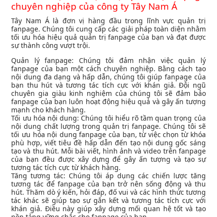
chuyên nghiệp của công ty Tây Nam Á
Tây Nam Á là đơn vị hàng đầu trong lĩnh vực quản trị
fanpage. Chúng tôi cung cấp các giải pháp toàn diện nhằm
tối ưu hóa hiệu quả quản trị fanpage của bạn và đạt được
sự thành công vượt trội.
Quản lý fanpage: Chúng tôi đảm nhận việc quản lý
fanpage của bạn một cách chuyên nghiệp. Bằng cách tạo
nội dung đa dạng và hấp dẫn, chúng tôi giúp fanpage của
bạn thu hút và tương tác tích cực với khán giả. Đội ngũ
chuyên gia giàu kinh nghiệm của chúng tôi sẽ đảm bảo
fanpage của bạn luôn hoạt động hiệu quả và gây ấn tượng
mạnh cho khách hàng.
Tối ưu hóa nội dung: Chúng tôi hiểu rõ tầm quan trọng của
nội dung chất lượng trong quản trị fanpage. Chúng tôi sẽ
tối ưu hóa nội dung fanpage của bạn, từ việc chọn từ khóa
phù hợp, viết tiêu đề hấp dẫn đến tạo nội dung gốc sáng
tạo và thu hút. Mỗi bài viết, hình ảnh và video trên fanpage
của bạn đều được xây dựng để gây ấn tượng và tạo sự
tương tác tích cực từ khách hàng.
Tăng tương tác: Chúng tôi áp dụng các chiến lược tăng
tương tác để fanpage của bạn trở nên sống động và thu
hút. Thăm dò ý kiến, hỏi đáp, đố vui và các hình thức tương
tác khác sẽ giúp tạo sự gắn kết và tương tác tích cực với
khán giả. Điều này giúp xây dựng mối quan hệ tốt và tạo
nền tảng vững chắc cho fanpage của bạn.