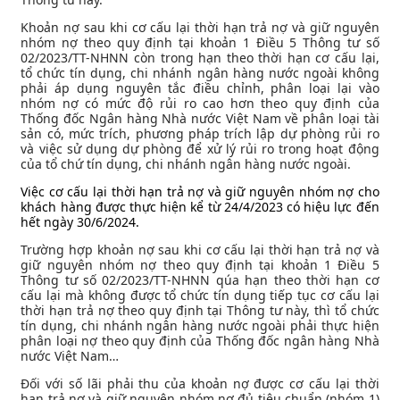
Khoản nợ sau khi cơ cấu lại thời hạn trả nợ và giữ nguyên
nhóm nợ theo quy định tại khoản 1 Điều 5 Thông tư số
02/2023/TT-NHNN còn trong hạn theo thời hạn cơ cấu lại,
tổ chức tín dụng, chi nhánh ngân hàng nước ngoài không
phải áp dụng nguyên tắc điều chỉnh, phân loại lại vào
nhóm nợ có mức độ rủi ro cao hơn theo quy định của
Thống đốc Ngân hàng Nhà nước Việt Nam về phân loại tài
sản có, mức trích, phương pháp trích lập dự phòng rủi ro
và việc sử dụng dự phòng để xử lý rủi ro trong hoạt động
của tổ chứ tín dụng, chi nhánh ngân hàng nước ngoài.
Việc cơ cấu lại thời hạn trả nợ và giữ nguyên nhóm nợ cho
khách hàng được thực hiện kể từ 24/4/2023 có hiệu lực đến
hết ngày 30/6/2024.
Trường hợp khoản nợ sau khi cơ cấu lại thời hạn trả nợ và
giữ nguyên nhóm nợ theo quy định tại khoản 1 Điều 5
Thông tư số 02/2023/TT-NHNN qúa hạn theo thời hạn cơ
cấu lại mà không được tổ chức tín dụng tiếp tục cơ cấu lại
thời hạn trả nợ theo quy định tại Thông tư này, thì tổ chức
tín dụng, chi nhánh ngân hàng nước ngoài phải thực hiện
phân loại nợ theo quy định của Thống đốc ngân hàng Nhà
nước Việt Nam…
Đối với số lãi phải thu của khoản nợ được cơ cấu lại thời
hạn trả nợ và giữ nguyên nhóm nợ đủ tiêu chuẩn (nhóm 1)