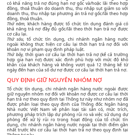
có khả năng trả nợ đúng hạn nợ gốc và/hoặc lãi theo hợp
đồng, thoả thuận do doanh thu, thu nhập sụt giảm so với
doanh thu, thu nhập tại phương án trả nợ gốc/lãi theo hợp
đồng, thoả thuận.
Thứ năm,
khách hàng được tổ chức tín dụng đánh giá có
khả năng trả nợ đầy đủ gốc/lãi theo thời hạn trả nợ được
cơ cấu lại.
Thứ sáu,
tổ chức tín dụng, chi nhánh ngân hàng nước
ngoài không thực hiện cơ cấu lại thời hạn trả nợ đối với
khoản nợ vi phạm quy định pháp luật.
Thứ bảy,
thời gian cơ cấu lại thời hạn trả nợ (kể cả trường
hợp gia hạn nợ) được xác định phù hợp với mức độ khó
khăn của khách hàng và không vượt quá 12 tháng kể từ
ngày đến hạn của số dư nợ được cơ cấu lại thời hạn trả nợ.
QUY ĐỊNH GIỮ NGUYÊN NHÓM NỢ
Tổ chức tín dụng, chi nhánh ngân hàng nước ngoài được
giữ nguyên nhóm nợ đối với khoản nợ được cơ cấu lại thời
hạn trả nợ theo quy định tại Thông tư này như nhóm nợ đã
được phân loại theo quy định của Thống đốc Ngân hàng
Nhà nước Việt Nam về phân loại tài sản có, mức trích,
phương pháp trích lập dự phòng rủi ro và việc sử dụng dự
phòng để xử lý rủi ro trong hoạt động của tổ chức tín
dụng, chi nhánh ngân hàng nước ngoài tại thời điểm gần
nhất trước khi cơ cấu lại thời hạn trả nợ theo quy định tại
Thông tư này.