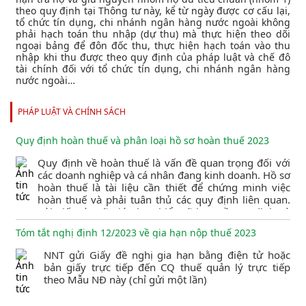
theo quy định tại Thông tư này, kể từ ngày được cơ cấu lại,
tổ chức tín dụng, chi nhánh ngân hàng nước ngoài không
phải hạch toán thu nhập (dự thu) mà thực hiện theo dõi
ngoại bảng để đôn đốc thu, thực hiện hạch toán vào thu
nhập khi thu được theo quy định của pháp luật và chế đô
tài chính đối với tổ chức tín dụng, chi nhánh ngân hàng
nước ngoài…
PHÁP LUẬT VÀ CHÍNH SÁCH
Quy định hoàn thuế và phân loại hồ sơ hoàn thuế 2023
Quy định về hoàn thuế là vấn đề quan trọng đối với
các doanh nghiệp và cá nhân đang kinh doanh. Hồ sơ
hoàn thuế là tài liệu cần thiết để chứng minh việc
hoàn thuế và phải tuân thủ các quy định liên quan.
Bài viết này sẽ giúp bạn hiểu rõ hơn về quy định và
phân loại hồ sơ hoàn thuế để giảm thiểu các rủi ro
Tóm tắt nghị định 12/2023 về gia hạn nộp thuế 2023
liên quan đến thuế.
NNT gửi Giấy đề nghị gia hạn bằng điện tử hoặc
bản giấy trực tiếp đến CQ thuế quản lý trực tiếp
theo Mẫu NĐ này (chỉ gửi một lần)