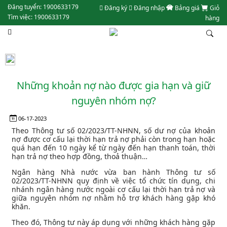
Đăng tuyển: 1900633179
Đăng ký
Đăng nhập
Bảng giá
Giỏ
Tìm việc: 1900633179
hàng
Những khoản nợ nào được gia hạn và giữ
nguyên nhóm nợ?
06-17-2023
Theo Thông tư số 02/2023/TT-NHNN, số dư nợ của khoản
nợ được cơ cấu lại thời hạn trả nợ phải còn trong hạn hoặc
quá hạn đến 10 ngày kể từ ngày đến hạn thanh toán, thời
hạn trả nợ theo hợp đồng, thoả thuận…
Ngân hàng Nhà nước vừa ban hành Thông tư số
02/2023/TT-NHNN quy định về việc tổ chức tín dụng, chi
nhánh ngân hàng nước ngoài cơ cấu lại thời hạn trả nợ và
giữa nguyên nhóm nợ nhằm hỗ trợ khách hàng gặp khó
khăn.
Theo đó, Thông tư này áp dụng với những khách hàng gặp