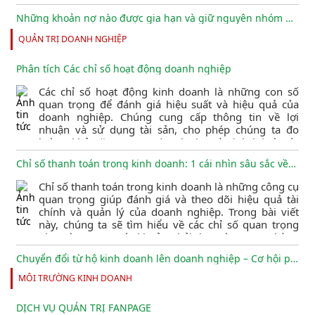
Những khoản nợ nào được gia hạn và giữ nguyên nhóm nợ?
QUẢN TRỊ DOANH NGHIỆP
Ngân hàng Nhà nước vừa ban hành Thông tư số
02/2023/TT-NHNN quy định về việc tổ chức tín dụng,
chi nhánh ngân hàng nước ngoài cơ cấu lại thời hạn
Phân tích Các chỉ số hoạt động doanh nghiệp
trả nợ và giữ nguyên nhóm nợ nhằm hỗ trợ khách
hàng gặp khó khăn.
Các chỉ số hoạt động kinh doanh là những con số
quan trọng để đánh giá hiệu suất và hiệu quả của
Quy định về Giấy chứng nhận vệ sinh an toàn thực phẩm
doanh nghiệp. Chúng cung cấp thông tin về lợi
nhuận và sử dụng tài sản, cho phép chúng ta đo
Giấy phép an toàn vệ sinh thực phẩm là một yếu tố
lường khả năng tạo ra doanh thu và sinh lợi từ các
quan trọng đối với các cơ sở sản xuất và kinh doanh
nguồn tài trợ khác nhau. Bài viết dưới đây sẽ giúp các
thực phẩm. Bài viết này cung cấp thông tin về Giấy
Chỉ số thanh toán trong kinh doanh: 1 cái nhìn sâu sắc về hiệu suất tài chính
nhà quản lý hiểu và theo dõi các chỉ số này để từ đó
chứng nhận vệ sinh an toàn thực phẩm (VSATTP),
đưa ra quyết định thông minh về chiến lược kinh
quy định, thời hạn cấp, và quy trình xin cấp giấy
Chỉ số thanh toán trong kinh doanh là những công cụ
doanh, nhằm đạt được thành công và tăng trưởng
phép, giúp bạn hiểu rõ về an toàn thực phẩm và đảm
quan trọng giúp đánh giá và theo dõi hiệu quả tài
bền vững cho doanh nghiệp.
[NÓNG] CHÍNH SÁCH GIẢM THUẾ GTGT ÁP DỤNG TỪ 1/7/2023
bảo tuân thủ các quy định pháp luật liên quan.
chính và quản lý của doanh nghiệp. Trong bài viết
này, chúng ta sẽ tìm hiểu về các chỉ số quan trọng
Xem ảnh để biết thêm thông tin chi tiết
như vòng quay các khoản phải thu, vòng quay hàng
tồn kho và vòng quay các khoản phải trả, cùng với ý
Chuyển đổi từ hộ kinh doanh lên doanh nghiệp – Cơ hội phát triển kinh doanh của bạn
nghĩa của chúng.
MÔI TRƯỜNG KINH DOANH
Nếu bạn đang kinh doanh dưới hình thức hộ kinh
doanh và muốn tăng cường quy mô kinh doanh,
CHO THUÊ NHÀ DƯỚI 100 TRIỆU ĐỒNG/NĂM THÌ CÓ ĐÓNG THUẾ TNCN KHÔNG?
chuyển đổi từ hộ kinh doanh lên doanh nghiệp có
DỊCH VỤ QUẢN TRỊ FANPAGE