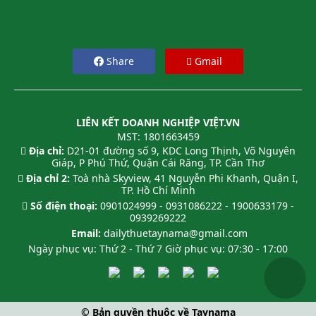
Petrolimex chính thức áp dụng chính sách này trên
toàn hệ thống của họ.
Share
Gmail
LIÊN KẾT DOANH NGHIỆP VIỆT.VN
MST: 1801663459
Địa chỉ:
D21-01 đường số 9, KDC Long Thịnh, Võ Nguyên
Giáp, P Phú Thứ, Quận Cái Răng, TP. Cần Thơ
Địa chỉ 2:
Toà nhà Skyview, 41 Nguyễn Phi Khanh, Quận I,
TP. Hồ Chí Minh
Số điện thoại:
0901024999 - 0931086222 - 1900633179 -
0939269222
Email:
dailythuetaynama@gmail.com
Ngày phục vụ: Thứ 2 - Thứ 7 Giờ phục vụ: 07:30 - 17:00
© Bản quyền thuộc về Taynama