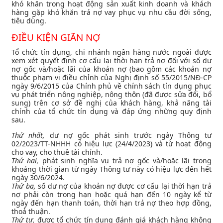
khó khăn trong hoạt động sản xuất kinh doanh và khách
hàng gặp khó khăn trả nợ vay phục vụ nhu cầu đời sống,
tiêu dùng.
ĐIỀU KIỆN GIÃN NỢ
Tổ chức tín dụng, chi nhánh ngân hàng nước ngoài được
xem xét quyết định cơ cấu lại thời hạn trả nợ đối với số dư
nợ gốc và/hoặc lãi của khoản nợ (bao gồm các khoản nợ
thuộc phạm vi điều chỉnh của Nghị định số 55/2015/NĐ-CP
ngày 9/6/2015 của Chính phủ về chính sách tín dụng phục
vụ phát triển nông nghiệp, nông thôn (đã được sửa đổi, bổ
sung) trên cơ sở đề nghị của khách hàng, khả năng tài
chính của tổ chức tín dụng và đáp ứng những quy định
sau.
Thứ nhất,
dư nợ gốc phát sinh trước ngày Thông tư
02/2023/TT-NHHH có hiệu lực (24/4/2023) và từ hoạt động
cho vay, cho thuê tài chính.
Thứ hai,
phát sinh nghĩa vụ trả nợ gốc và/hoặc lãi trong
khoảng thời gian từ ngày Thông tư này có hiệu lực đến hết
ngày 30/6/2024.
Thứ ba,
số dư nợ của khoản nợ được cơ cấu lại thời hạn trả
nợ phải còn trong hạn hoặc quá hạn đến 10 ngày kể từ
ngày đến hạn thanh toán, thời hạn trả nợ theo hợp đồng,
thoả thuận.
Thứ tư,
được tổ chức tín dụng đánh giá khách hàng không