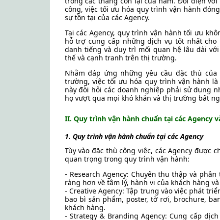
trong các tháng còn lại của năm. Đối diện v
công, việc tối ưu hóa quy trình vận hành đóng
sự tồn tại của các Agency.
Tại các Agency, quy trình vận hành tối ưu kh
hỗ trợ cung cấp những dịch vụ tốt nhất cho 
danh tiếng và duy trì mối quan hệ lâu dài vớ
thế và cạnh tranh trên thị trường.
Nhằm đáp ứng những yêu cầu đặc thù của từ
trường, việc tối ưu hóa quy trình vận hành l
này đòi hỏi các doanh nghiệp phải sử dụng nh
họ vượt qua mọi khó khăn và thị trường bất ngờ
II. Quy trình vận hành chuẩn tại các Agenc
1. Quy trình vận hành chuẩn tại các Agency
Tùy vào đặc thù công việc, các Agency được 
quan trọng trong quy trình vận hành:
- Research Agency: Chuyên thu thập và phân t
ràng hơn về tâm lý, hành vi của khách hàng và
- Creative Agency: Tập trung vào việc phát tr
bao bì sản phẩm, poster, tờ rơi, brochure, 
khách hàng.
- Strategy & Branding Agency: Cung cấp dịch