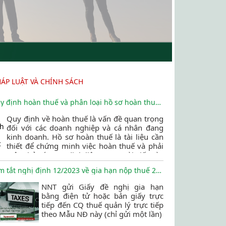
HÁP LUẬT VÀ CHÍNH SÁCH
Quy định hoàn thuế và phân loại hồ sơ hoàn thuế 2023
Quy định về hoàn thuế là vấn đề quan trọng
đối với các doanh nghiệp và cá nhân đang
kinh doanh. Hồ sơ hoàn thuế là tài liệu cần
thiết để chứng minh việc hoàn thuế và phải
tuân thủ các quy định liên quan. Bài viết này
sẽ giúp bạn hiểu rõ hơn về quy định và phân
Tóm tắt nghị định 12/2023 về gia hạn nộp thuế 2023
loại hồ sơ hoàn thuế để giảm thiểu các rủi ro
liên quan đến thuế.
NNT gửi Giấy đề nghị gia hạn
bằng điện tử hoặc bản giấy trực
tiếp đến CQ thuế quản lý trực tiếp
theo Mẫu NĐ này (chỉ gửi một lần)