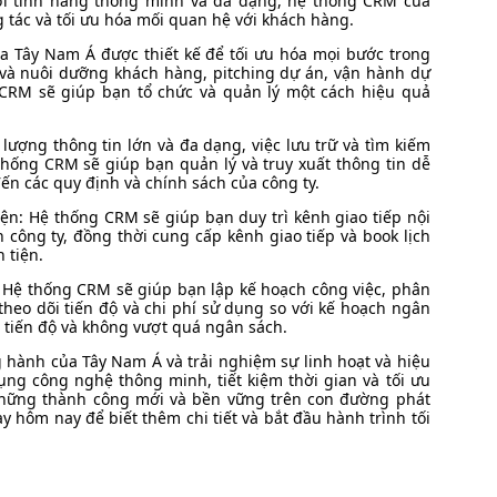
ới tính năng thông minh và đa dạng, hệ thống CRM của
g tác và tối ưu hóa mối quan hệ với khách hàng.
 Tây Nam Á được thiết kế để tối ưu hóa mọi bước trong
 và nuôi dưỡng khách hàng, pitching dự án, vận hành dự
CRM sẽ giúp bạn tổ chức và quản lý một cách hiệu quả
 lượng thông tin lớn và đa dạng, việc lưu trữ và tìm kiếm
 thống CRM sẽ giúp bạn quản lý và truy xuất thông tin dễ
đến các quy định và chính sách của công ty.
iện: Hệ thống CRM sẽ giúp bạn duy trì kênh giao tiếp nội
h công ty, đồng thời cung cấp kênh giao tiếp và book lịch
 tiện.
c: Hệ thống CRM sẽ giúp bạn lập kế hoạch công việc, phân
theo dõi tiến độ và chi phí sử dụng so với kế hoạch ngân
tiến độ và không vượt quá ngân sách.
ành của Tây Nam Á và trải nghiệm sự linh hoạt và hiệu
ng công nghệ thông minh, tiết kiệm thời gian và tối ưu
những thành công mới và bền vững trên con đường phát
ay hôm nay để biết thêm chi tiết và bắt đầu hành trình tối