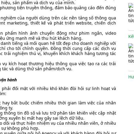
 hiệu, sản phẩm và dịch vụ của mình.
c phương tiện truyền thông, đảm bảo quảng cáo đến đúng
rải nghiệm của người dùng trên các nền tảng số thông qua
nt marketing, thiết kế và phát triển website, chiến dịch
sản phẩm hình ảnh chuyển động như phim ngắn, video
hiệu ứng mạnh mẽ và thu hút khách hàng.
rì danh tiếng và mối quan hệ tốt đẹp cho doanh nghiệp với
chí cho tới chính quyền. Đồng thời cung cấp các dịch vụ
ác trải nghiệm thú vị, khuyến khích khách hàng tương tác
 vụ kích hoạt thương hiệu thông qua việc tạo ra các trải
 tác và dùng thử sản phẩm/dịch vụ.
Hư
vận hành
phải đối mặt với nhiều khó khăn đòi hỏi sự linh hoạt và
ồm:
tục hay bắt buộc chiếm nhiều thời gian làm việc của nhân
ông ty.
ng thông tin đồ sộ và lưu trữ phân tán khiến việc cập nhật
Hư
ờng xuyên bị mất hay gây sai lệch dữ liệu.
o dõi và thực hiện nhiệm vụ của nhiều nhân viên, ở nhiều
 sự không phù hợp.
ng xuyên giữa nội bộ Agency và với khách hàng đòi hỏi sự