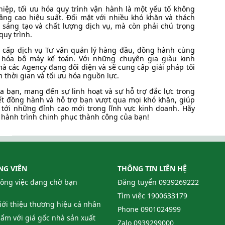
iệp, tối ưu hóa quy trình vận hành là một yếu tố không
âng cao hiệu suất. Đối mặt với nhiều khó khăn và thách
 sáng tạo và chất lượng dịch vụ, mà còn phải chú trọng
quy trình.
g cấp dịch vụ Tư vấn quản lý hàng đầu, đồng hành cùng
u hóa bộ máy kế toán. Với những chuyên gia giàu kinh
à các Agency đang đối diện và sẽ cung cấp giải pháp tối
m thời gian và tối ưu hóa nguồn lực.
ủa bạn, mang đến sự linh hoạt và sự hỗ trợ đắc lực trong
ết đồng hành và hỗ trợ bạn vượt qua mọi khó khăn, giúp
tới những đỉnh cao mới trong lĩnh vực kinh doanh. Hãy
u hành trình chinh phục thành công của bạn!
NG VIÊN
THÔNG TIN LIÊN HỆ
công việc đang chờ bạn
Đăng tuyển
0939269222
Tìm việc
1900633179
giới thiệu thương hiệu cá nhân
Phone
0901024999
ẩm với giá gốc nhà sản xuất
Zalo
0939299000