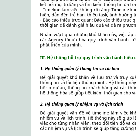
kết nối mọi trường và tìm kiếm thông tin đã trao
- Timeline làm việc không rõ ràng: Timeline kh
hiện, dẫn đến trễ hạn, thiếu task, ảnh hưởng t
- Báo cáo thiếu trực quan: Báo cáo thiếu trực 
thời gian để đánh giá hiệu quả và đề ra phươn
Nhằm vượt qua những khó khăn này, việc áp dụ
các Agency tối ưu hóa quy trình vận hành, từ
phát triển của mình.
III. Hệ thống hỗ trợ quy trình vận hành hiệu 
1. Hệ thống quản lý thông tin và tài liệu
Để giải quyết khó khăn về lưu trữ và truy x
thông tin và tài liệu thông minh. Hệ thống này 
hồ sơ dự án, thông tin khách hàng và các thôn
hệ thống hóa sẽ giúp tiết kiệm thời gian cho v
2. Hệ thống quản lý nhiệm vụ và lịch trình
Để giải quyết vấn đề về timeline làm việc k
nhiệm vụ và lịch trình. Hệ thống này sẽ giúp 
việc cho từng nhân viên, theo dõi tiến độ và đá
các nhiệm vụ và lịch trình sẽ giúp tăng cường 