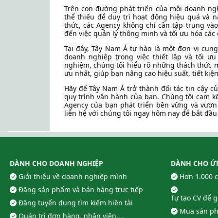
Trên con đường phát triển của mỗi doanh ngh
thể thiếu để duy trì hoạt động hiệu quả và n
thức, các Agency không chỉ cần tập trung vào
đến việc quản lý thông minh và tối ưu hóa các 
Tại đây, Tây Nam Á tự hào là một đơn vị cun
doanh nghiệp trong việc thiết lập và tối ư
nghiệm, chúng tôi hiểu rõ những thách thức m
ưu nhất, giúp bạn nâng cao hiệu suất, tiết kiệ
Hãy để Tây Nam Á trở thành đối tác tin cậy c
quy trình vận hành của bạn. Chúng tôi cam k
Agency của bạn phát triển bền vững và vươn 
liên hệ với chúng tôi ngay hôm nay để bắt đầ
DÀNH CHO DOANH NGHIỆP
DÀNH CHO Ứ
Giới thiệu về doanh nghiệp mình
Hơn 1.000 
Đăng sản phẩm và bán hàng trực tiếp
Tự tạo CV để 
Đăng tuyển dụng tìm kiếm hiền tài
Mua sản ph
Quản trị đơn hàng, nhân viên,...