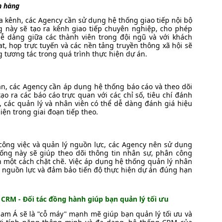
h hàng
đa kênh, các Agency cần sử dụng hệ thống giao tiếp nội bộ
g này sẽ tạo ra kênh giao tiếp chuyên nghiệp, cho phép
dễ dàng giữa các thành viên trong đội ngũ và với khách
t, họp trực tuyến và các nền tảng truyền thông xã hội sẽ
g tương tác trong quá trình thực hiện dự án.
uan, các Agency cần áp dụng hệ thống báo cáo và theo dõi
ạo ra các báo cáo trực quan với các chỉ số, tiêu chí đánh
, các quản lý và nhân viên có thể dễ dàng đánh giá hiệu
ện trong giai đoạn tiếp theo.
công việc và quản lý nguồn lực, các Agency nên sử dụng
hống này sẽ giúp theo dõi thông tin nhân sự, phân công
 một cách chặt chẽ. Việc áp dụng hệ thống quản lý nhân
ng nguồn lực và đảm bảo tiến độ thực hiện dự án đúng hạn
 CRM - Đối tác đồng hành giúp bạn quản lý tối ưu
m Á sẽ là "cỗ máy" mạnh mẽ giúp bạn quản lý tối ưu và