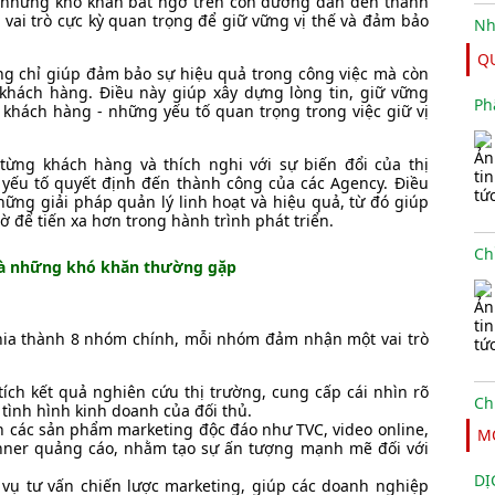
ới những khó khăn bất ngờ trên con đường dẫn đến thành
 vai trò cực kỳ quan trọng để giữ vững vị thế và đảm bảo
Q
ông chỉ giúp đảm bảo sự hiệu quả trong công việc mà còn
khách hàng. Điều này giúp xây dựng lòng tin, giữ vững
Ph
i khách hàng - những yếu tố quan trọng trong việc giữ vị
ng khách hàng và thích nghi với sự biến đổi của thị
à yếu tố quyết định đến thành công của các Agency. Điều
ững giải pháp quản lý linh hoạt và hiệu quả, từ đó giúp
 để tiến xa hơn trong hành trình phát triển.
y và những khó khăn thường gặp
chia thành 8 nhóm chính, mỗi nhóm đảm nhận một vai trò
ích kết quả nghiên cứu thị trường, cung cấp cái nhìn rõ
 tình hình kinh doanh của đối thủ.
iển các sản phẩm marketing độc đáo như TVC, video online,
M
banner quảng cáo, nhằm tạo sự ấn tượng mạnh mẽ đối với
DỊ
 vụ tư vấn chiến lược marketing, giúp các doanh nghiệp