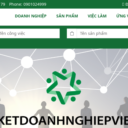
179
Phone: 0901024999
Đ
DOANH NGHIỆP
SẢN PHẨM
VIỆC LÀM
ỨNG 