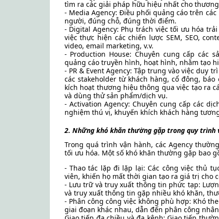
tìm ra các giải pháp hữu hiệu nhất cho thương
- Media Agency: Điều phối quảng cáo trên cá
người, đúng chỗ, đúng thời điểm.
- Digital Agency: Phụ trách việc tối ưu hóa t
việc thực hiện các chiến lược SEM, SEO, conte
video, email marketing, v.v.
- Production House: Chuyên cung cấp các 
quảng cáo truyền hình, hoạt hình, nhằm tạo 
- PR & Event Agency: Tập trung vào việc duy t
các stakeholder từ khách hàng, cổ đông, báo 
kích hoạt thương hiệu thông qua việc tạo ra c
và dùng thử sản phẩm/dịch vụ.
- Activation Agency: Chuyên cung cấp các dịch
nghiệm thú vị, khuyến khích khách hàng tương
2. Những khó khăn thường gặp trong quy trình 
Trong quá trình vận hành, các Agency thường 
tối ưu hóa. Một số khó khăn thường gặp bao g
- Thao tác lặp đi lặp lại: Các công việc thủ 
viên, khiến họ mất thời gian tạo ra giá trị cho c
- Lưu trữ và truy xuất thông tin phức tạp: Lượ
và truy xuất thông tin gặp nhiều khó khăn, thư
- Phân công công việc không phù hợp: Khó the
giai đoạn khác nhau, dẫn đến phân công nhân
Giao tiếp đa chiều và đa kênh: Giao tiếp thườ