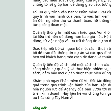
nâng cao hiệu suất hoạt động của Agency. V
chúng tôi sẽ giúp bạn dễ dàng giao tiếp, tươn
Tối ưu quy trình vận hành: Phần mềm CRM của
quy trình vận hành của bạn. Từ việc tìm kiếm
án đến nghiệm thu và thanh toán, hệ thống 
từng công đoạn một.
Quản lý thông tin một cách hiệu quả: Với khối
tài liệu trở nên dễ dàng hơn bao giờ hết. Hệ
dàng, từ việc nhập và lưu trữ thông tin dự án 
Giao tiếp nội bộ và ngoại bộ một cách thuận t
bộ để trao đổi thông tin dự án và các quy địn
hẹn với khách hàng một cách dễ dàng và thuận
Quản lý tiến độ và chi phí một cách chính xá
công nhân sự quản lý và thực hiện nhiệm vụ, 
sách, đảm bảo mọi dự án được thực hiện đúng 
Khám phá ngay Phần mềm CRM - Đối tác đồng h
quả trong quy trình vận hành của bạn. Tận dụ
hóa nguồn lực để Agency của bạn vươn tới 
triển kinh doanh. Hãy liên hệ với chúng tôi ng
ưu hóa cùng Tây Nam Á!
Tổng kết